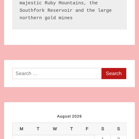
majestic Ruby Mountains, the 
Southfork Reservoir and the large 
northern gold mines
Search
for:
August 2026
M
T
W
T
F
S
S
1
2