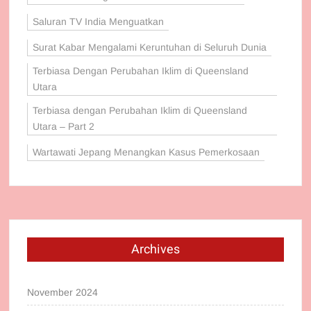
Saluran TV India Menguatkan
Surat Kabar Mengalami Keruntuhan di Seluruh Dunia
Terbiasa Dengan Perubahan Iklim di Queensland
Utara
Terbiasa dengan Perubahan Iklim di Queensland
Utara – Part 2
Wartawati Jepang Menangkan Kasus Pemerkosaan
Archives
November 2024