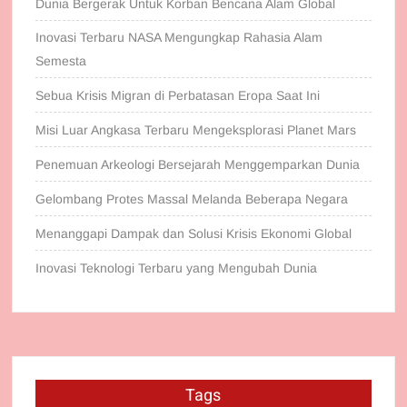
Dunia Bergerak Untuk Korban Bencana Alam Global
Inovasi Terbaru NASA Mengungkap Rahasia Alam
Semesta
Sebua Krisis Migran di Perbatasan Eropa Saat Ini
Misi Luar Angkasa Terbaru Mengeksplorasi Planet Mars
Penemuan Arkeologi Bersejarah Menggemparkan Dunia
Gelombang Protes Massal Melanda Beberapa Negara
Menanggapi Dampak dan Solusi Krisis Ekonomi Global
Inovasi Teknologi Terbaru yang Mengubah Dunia
Tags