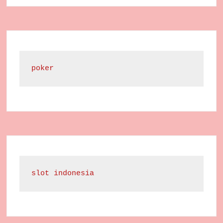
poker
slot indonesia