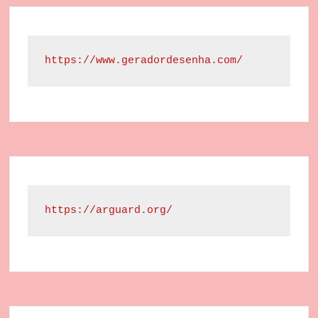
https://www.geradordesenha.com/
https://arguard.org/