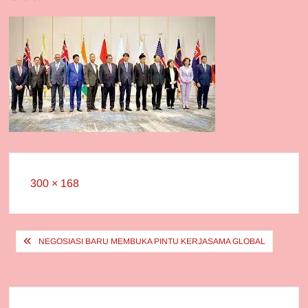
Full
300 × 168
size
Post
NEGOSIASI BARU MEMBUKA PINTU KERJASAMA GLOBAL
navigation