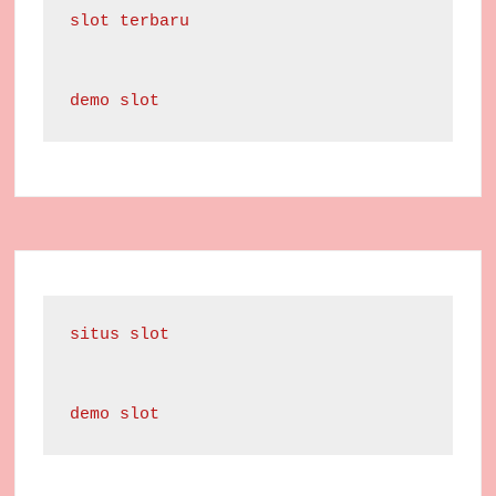
slot terbaru
demo slot
situs slot
demo slot