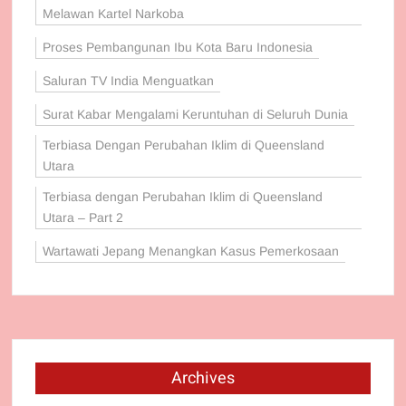
Melawan Kartel Narkoba
Proses Pembangunan Ibu Kota Baru Indonesia
Saluran TV India Menguatkan
Surat Kabar Mengalami Keruntuhan di Seluruh Dunia
Terbiasa Dengan Perubahan Iklim di Queensland
Utara
Terbiasa dengan Perubahan Iklim di Queensland
Utara – Part 2
Wartawati Jepang Menangkan Kasus Pemerkosaan
Archives