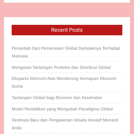
Recent Posts
Penyebab Dari Pemanasan Global Dampaknya Terhadap
Manusia
Mengatasi Tantangan Produksi dan Distribusi Global
Ekspansi Ekonomi Asia Mendorong Kemajuan Ekonomi
Dunia
Tantangan Global bagi Ekonomi dan Kesehatan
Model Pendidikan yang Mengubah Paradigma Global
Destinasi Baru dan Pengalaman Wisata Inovatif Menanti
Anda