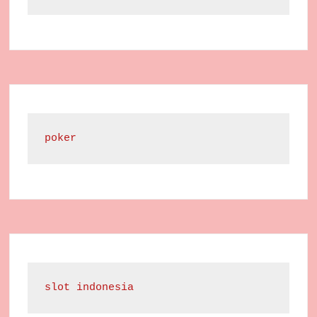
poker
slot indonesia