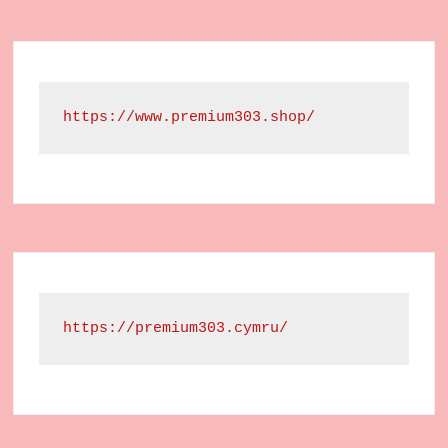
https://www.premium303.shop/
https://premium303.cymru/