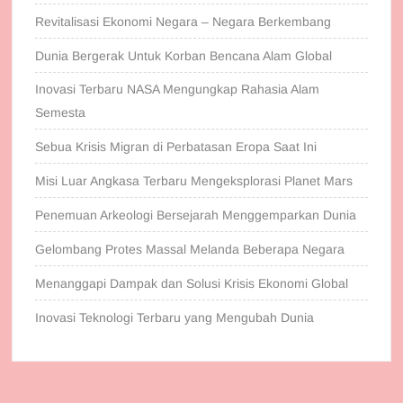
Revitalisasi Ekonomi Negara – Negara Berkembang
Dunia Bergerak Untuk Korban Bencana Alam Global
Inovasi Terbaru NASA Mengungkap Rahasia Alam
Semesta
Sebua Krisis Migran di Perbatasan Eropa Saat Ini
Misi Luar Angkasa Terbaru Mengeksplorasi Planet Mars
Penemuan Arkeologi Bersejarah Menggemparkan Dunia
Gelombang Protes Massal Melanda Beberapa Negara
Menanggapi Dampak dan Solusi Krisis Ekonomi Global
Inovasi Teknologi Terbaru yang Mengubah Dunia