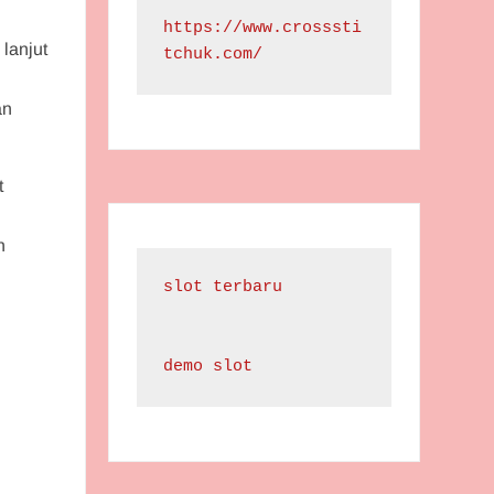
https://www.crosssti
lanjut
tchuk.com/
n
an
t
n
slot terbaru
demo slot