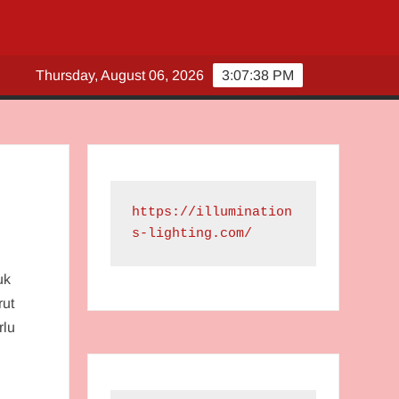
Thursday, August 06, 2026
3:07:39 PM
https://illumination
s-lighting.com/
uk
rut
rlu