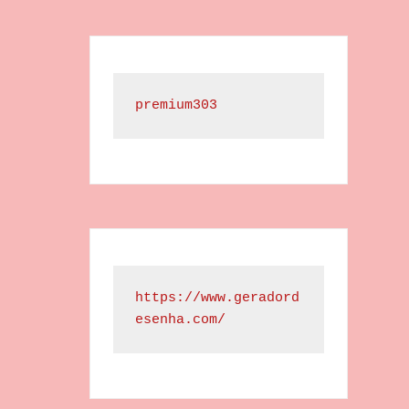
premium303
https://www.geradord
esenha.com/