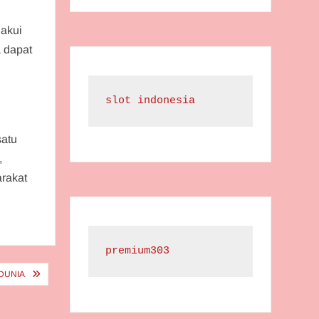
gakui
a dapat
slot indonesia
satu
,
rakat
premium303
DUNIA