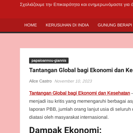
Σχολιάζουμε την Επικαιρότητα και ενημερωνόμαστε για
HOME
KERUSUHAN DI INDIA
GUNUNG BERAPI 
papaioannou-giannis
Tantangan Global bagi Ekonomi dan K
Alice Castro
November 10, 2023
Tantangan Global bagi Ekonomi dan Kesehatan
–
menjadi isu kritis yang memengaruhi berbagai a
laporan PBB, jumlah orang lanjut usia di seluruh
diatasi oleh masyarakat internasional.
Dampak Ekonomi: