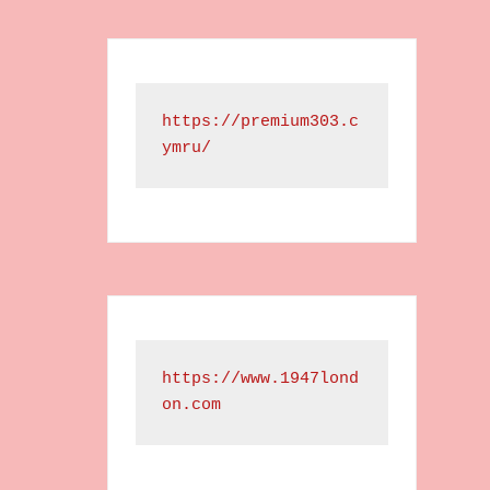
https://premium303.c
ymru/
https://www.1947lond
on.com