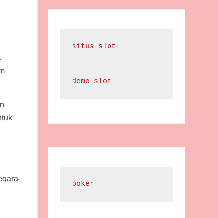
situs slot
a
em
demo slot
an
ntuk
egara-
poker