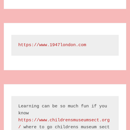
https://www.1947london.com
Learning can be so much fun if you 
know 
https://www.childrensmuseumsect.org
/
 where to go childrens museum sect 