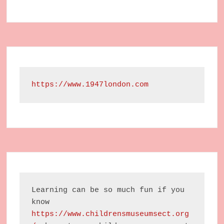
https://www.1947london.com
Learning can be so much fun if you 
know 
https://www.childrensmuseumsect.org