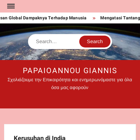
Skip
to
 Global Dampaknya Terhadap Manusia
Mengatasi Tantangan Pr
content
Search
PAPAIOANNOU GIANNIS
Σχολιάζουμε την Επικαιρότητα και ενημερωνόμαστε για όλα
όσα μας αφορούν
Kerusuhan di India