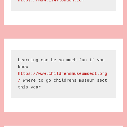
https://www.1947london.com
Learning can be so much fun if you 
know 
https://www.childrensmuseumsect.org
/
 where to go childrens museum sect 
this year