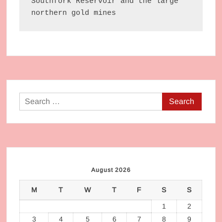
Southfork Reservoir and the large 
northern gold mines
Search
for:
August 2026
M
T
W
T
F
S
S
1
2
3
4
5
6
7
8
9