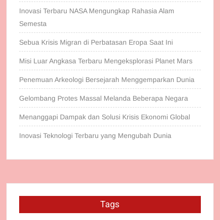
Inovasi Terbaru NASA Mengungkap Rahasia Alam
Semesta
Sebua Krisis Migran di Perbatasan Eropa Saat Ini
Misi Luar Angkasa Terbaru Mengeksplorasi Planet Mars
Penemuan Arkeologi Bersejarah Menggemparkan Dunia
Gelombang Protes Massal Melanda Beberapa Negara
Menanggapi Dampak dan Solusi Krisis Ekonomi Global
Inovasi Teknologi Terbaru yang Mengubah Dunia
Tags