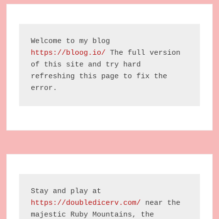
Welcome to my blog 
https://bloog.io/
 The full version 
of this site and try hard 
refreshing this page to fix the 
error.
Stay and play at 
https://doubledicerv.com/
 near the 
majestic Ruby Mountains, the 