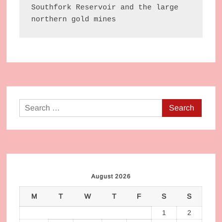
Southfork Reservoir and the large 
northern gold mines
Search
for:
August 2026
M
T
W
T
F
S
S
1
2