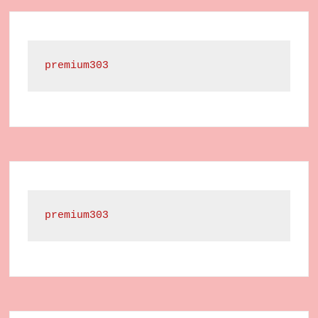
premium303
premium303