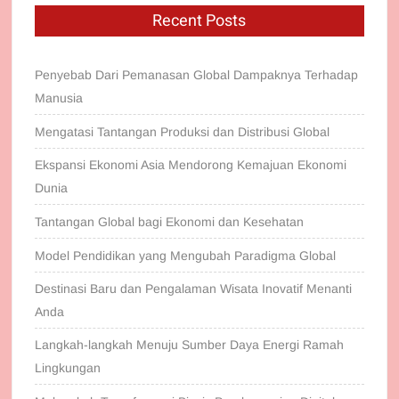
Recent Posts
Penyebab Dari Pemanasan Global Dampaknya Terhadap
Manusia
Mengatasi Tantangan Produksi dan Distribusi Global
Ekspansi Ekonomi Asia Mendorong Kemajuan Ekonomi
Dunia
Tantangan Global bagi Ekonomi dan Kesehatan
Model Pendidikan yang Mengubah Paradigma Global
Destinasi Baru dan Pengalaman Wisata Inovatif Menanti
Anda
Langkah-langkah Menuju Sumber Daya Energi Ramah
Lingkungan