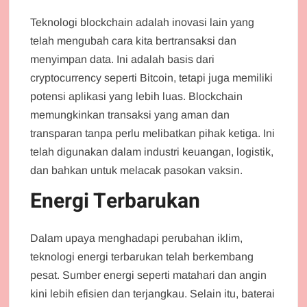
Teknologi blockchain adalah inovasi lain yang
telah mengubah cara kita bertransaksi dan
menyimpan data. Ini adalah basis dari
cryptocurrency seperti Bitcoin, tetapi juga memiliki
potensi aplikasi yang lebih luas. Blockchain
memungkinkan transaksi yang aman dan
transparan tanpa perlu melibatkan pihak ketiga. Ini
telah digunakan dalam industri keuangan, logistik,
dan bahkan untuk melacak pasokan vaksin.
Energi Terbarukan
Dalam upaya menghadapi perubahan iklim,
teknologi energi terbarukan telah berkembang
pesat. Sumber energi seperti matahari dan angin
kini lebih efisien dan terjangkau. Selain itu, baterai