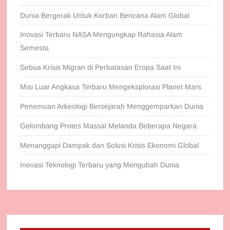
Dunia Bergerak Untuk Korban Bencana Alam Global
Inovasi Terbaru NASA Mengungkap Rahasia Alam
Semesta
Sebua Krisis Migran di Perbatasan Eropa Saat Ini
Misi Luar Angkasa Terbaru Mengeksplorasi Planet Mars
Penemuan Arkeologi Bersejarah Menggemparkan Dunia
Gelombang Protes Massal Melanda Beberapa Negara
Menanggapi Dampak dan Solusi Krisis Ekonomi Global
Inovasi Teknologi Terbaru yang Mengubah Dunia