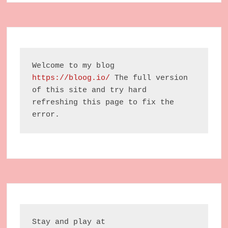
Welcome to my blog 
https://bloog.io/
 The full version 
of this site and try hard 
refreshing this page to fix the 
error.
Stay and play at 