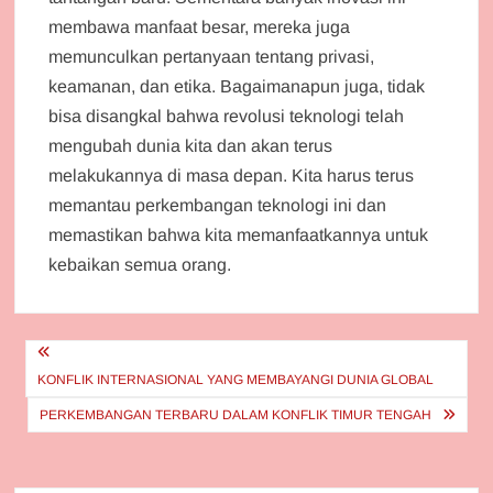
membawa manfaat besar, mereka juga
memunculkan pertanyaan tentang privasi,
keamanan, dan etika. Bagaimanapun juga, tidak
bisa disangkal bahwa revolusi teknologi telah
mengubah dunia kita dan akan terus
melakukannya di masa depan. Kita harus terus
memantau perkembangan teknologi ini dan
memastikan bahwa kita memanfaatkannya untuk
kebaikan semua orang.
Post
navigation
KONFLIK INTERNASIONAL YANG MEMBAYANGI DUNIA GLOBAL
PERKEMBANGAN TERBARU DALAM KONFLIK TIMUR TENGAH