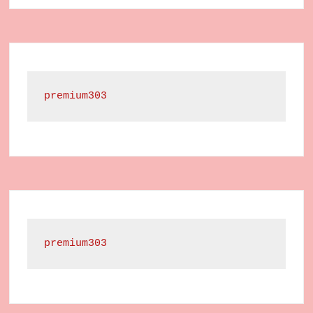
premium303
premium303