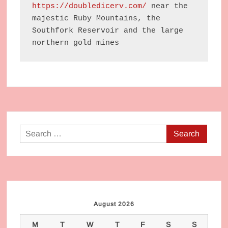
https://doubledicerv.com/
 near the 
majestic Ruby Mountains, the 
Southfork Reservoir and the large 
northern gold mines
Search
for:
August 2026
M
T
W
T
F
S
S