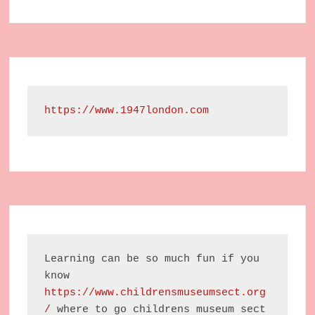
https://www.1947london.com
Learning can be so much fun if you 
know 
https://www.childrensmuseumsect.org
/
 where to go childrens museum sect 